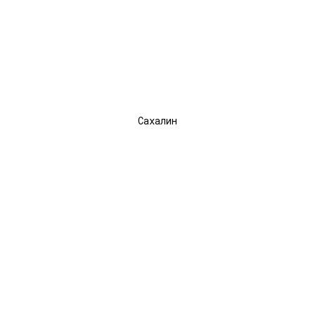
РО
Сахалин